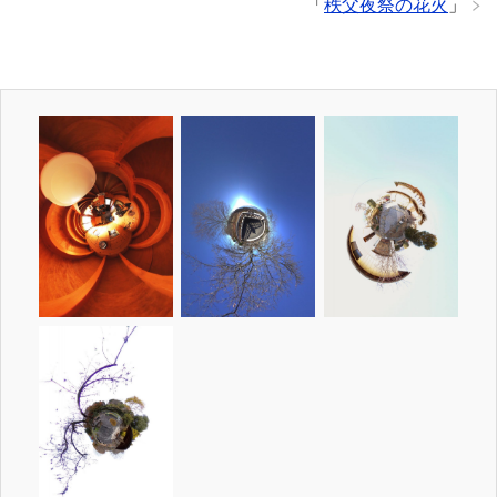
「
秩父夜祭の花火
」