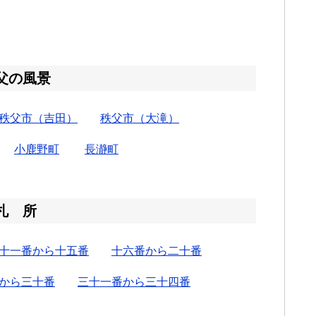
父の風景
秩父市（吉田）
秩父市（大滝）
小鹿野町
長瀞町
札 所
十一番から十五番
十六番から二十番
から三十番
三十一番から三十四番