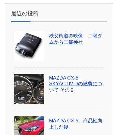
最近の投稿
秩父街道の映像 二瀬ダ
ムから三峯神社
MAZDA CX-5
SKYACTIV Dの燃費につ
いて その２
MAZDA CX-5 商品性向
上した後