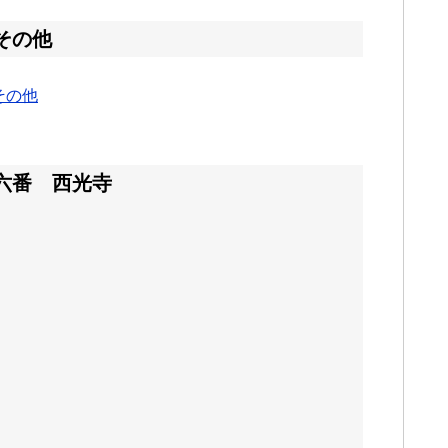
その他
その他
六番 西光寺