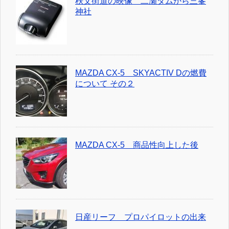
秩父街道の映像 二瀬ダムから三峯
神社
MAZDA CX-5 SKYACTIV Dの燃費
について その２
MAZDA CX-5 商品性向上した後
日産リーフ プロパイロットの出来