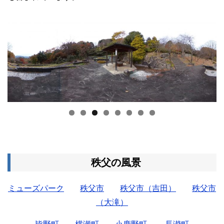
秩父の風景
ミューズパーク
秩父市
秩父市（吉田）
秩父市
（大滝）