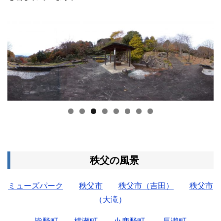
秩父の風景
ミューズパーク
秩父市
秩父市（吉田）
秩父市
（大滝）