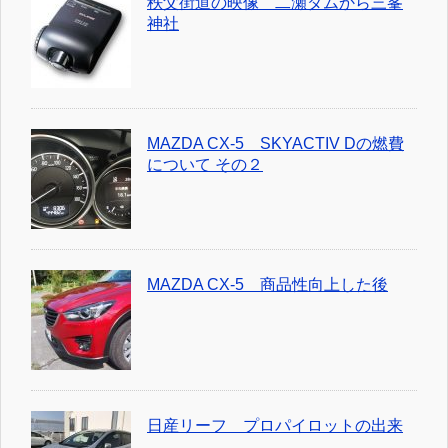
秩父街道の映像 二瀬ダムから三峯
神社
MAZDA CX-5 SKYACTIV Dの燃費
について その２
MAZDA CX-5 商品性向上した後
日産リーフ プロパイロットの出来