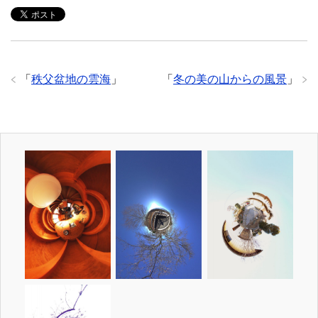
「
秩父盆地の雲海
」
「
冬の美の山からの風景
」